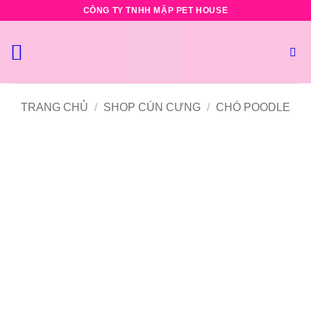
Bỏ
CÔNG TY TNHH MẬP PET HOUSE
qua
nội
dung
TRANG CHỦ
/
SHOP CÚN CƯNG
/
CHÓ POODLE